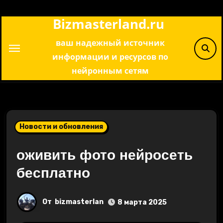
Перейти
Bizmasterland.ru
к
содержимому
ваш надежный источник
информации и ресурсов по
нейронным сетям
Новости и обновления
оживить фото нейросеть
бесплатно
От
bizmasterlan
8 марта 2025