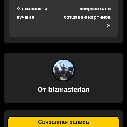
Н
нейросети
нейросеть по
а
лучшие
созданию картинок
в
и
г
а
ц
и
От
bizmasterlan
я
п
о
Связанная запись