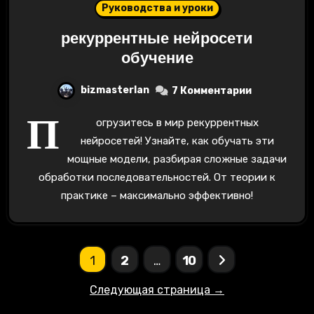
Руководства и уроки
рекуррентные нейросети
обучение
bizmasterlan
7 Комментарии
П
огрузитесь в мир рекуррентных
нейросетей! Узнайте, как обучать эти
мощные модели, разбирая сложные задачи
обработки последовательностей. От теории к
практике – максимально эффективно!
Пагинация
1
2
…
10
записей
Следующая страница →