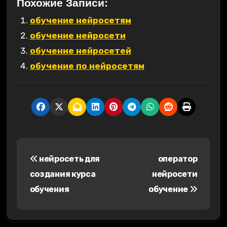
Похожие Записи:
обучение нейросетям
обучение нейросети
обучение нейросетей
обучение по нейросетям
Н
нейросеть для
оператор
а
создания курса
нейросети
в
обучения
обучение
и