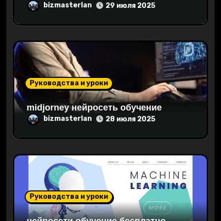
с
bizmasterlan
29 июля 2025
я
м
Руководства и уроки
midjorney нейросеть обучение
bizmasterlan
28 июля 2025
Руководства и уроки