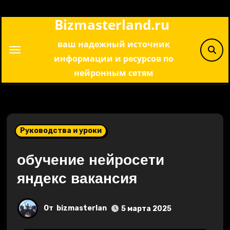
Перейти
Bizmasterland.ru
к
содержимому
ваш надежный источник
информации и ресурсов по
нейронным сетям
Руководства и уроки
обучение нейросети
яндекс вакансия
От
bizmasterlan
5 марта 2025