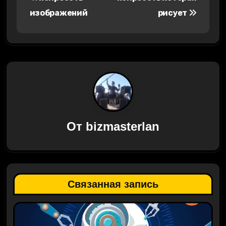
а
изображений
рисует
в
и
г
а
ц
От
bizmasterlan
и
я
п
Связанная запись
о
з