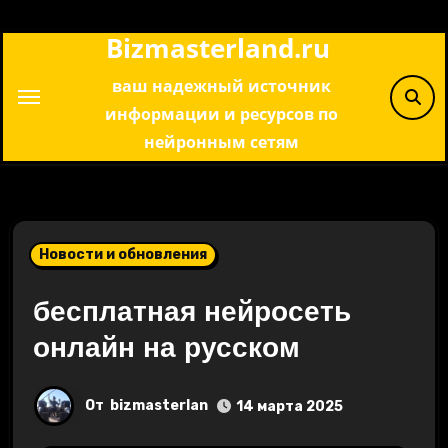
Перейти
Bizmasterland.ru
к
содержимому
ваш надежный источник
информации и ресурсов по
нейронным сетям
Новости и обновления
бесплатная нейросеть
онлайн на русском
От
bizmasterlan
14 марта 2025