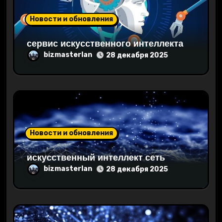
а
Новости и обновления
п
сервис искусственного интеллекта
и
bizmasterlan
28 декабря 2025
с
я
м
Новости и обновления
искусственный интеллект сеть
bizmasterlan
28 декабря 2025