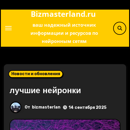
Перейти
Bizmasterland.ru
к
содержимому
ваш надежный источник
информации и ресурсов по
нейронным сетям
Новости и обновления
лучшие нейронки
От
bizmasterlan
14 сентября 2025