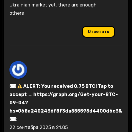
Ukrainian market yet, there are enough
others
Ответить
⌨
ALERT: You received 0.75 BTC! Tap to
accept → https://graph.org/Get-your-BTC-
09-04?
hs=068a2402436f8f3da555595d4400d6c3&
⌨
:
22 сентября 2025 в 21:05