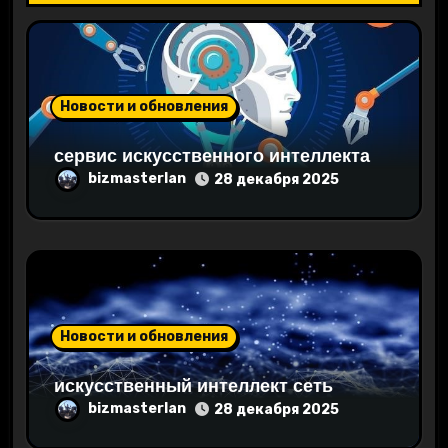
з
а
п
Новости и обновления
и
сервис искусственного интеллекта
с
bizmasterlan
28 декабря 2025
я
м
Новости и обновления
искусственный интеллект сеть
bizmasterlan
28 декабря 2025