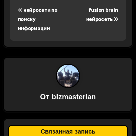
Н
нейросети по
fusion brain
а
поиску
нейросеть
в
информации
и
г
а
ц
и
От
bizmasterlan
я
п
о
Связанная запись