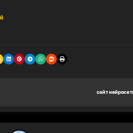
ей
сайт нейросе