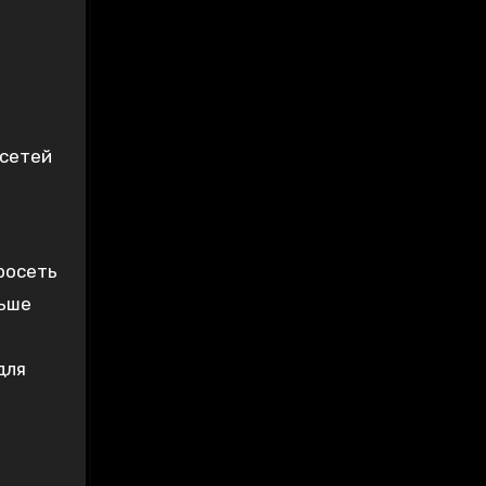
 сетей
росеть
льше
для