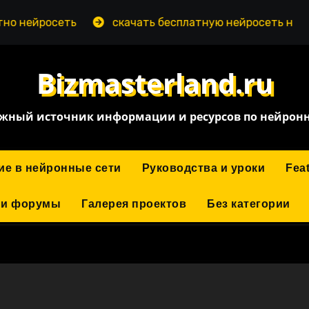
росеть
скачать бесплатную нейросеть на пк
Bizmasterland.ru
жный источник информации и ресурсов по нейрон
ие в нейронные сети
Руководства и уроки
Fea
 и форумы
Галерея проектов
Без категории