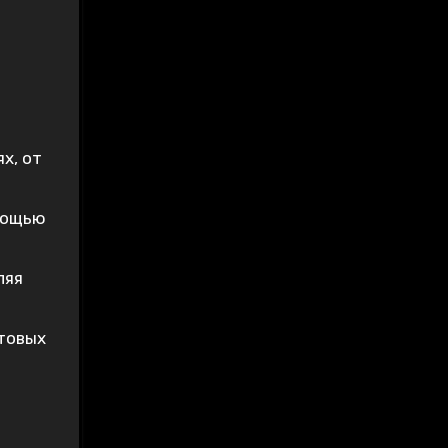
х, от
мощью
ляя
товых