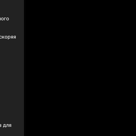
ного
скоряя
в для