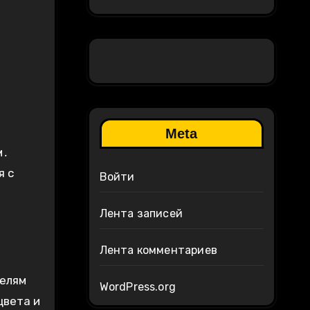
Meta
м․
я с
Войти
Лента записей
Лента комментариев
телям
WordPress.org
цвета и