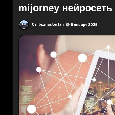
mijorney нейросеть
От
bizmasterlan
5 января 2025