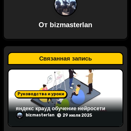
ц
и
От
bizmasterlan
я
п
о
Связанная запись
з
а
п
Руководства и уроки
и
яндекс крауд обучение нейросети
с
bizmasterlan
29 июля 2025
я