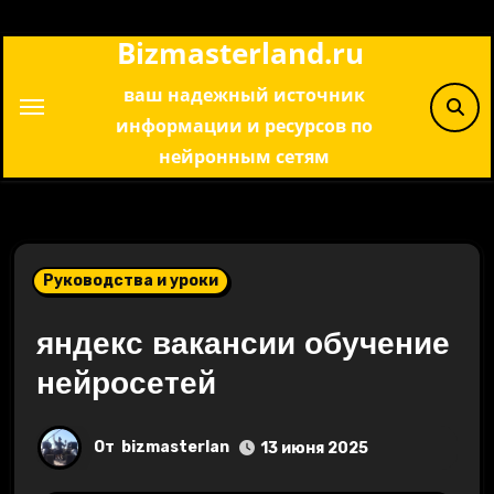
Перейти
Bizmasterland.ru
к
содержимому
ваш надежный источник
информации и ресурсов по
нейронным сетям
Руководства и уроки
яндекс вакансии обучение
нейросетей
От
bizmasterlan
13 июня 2025