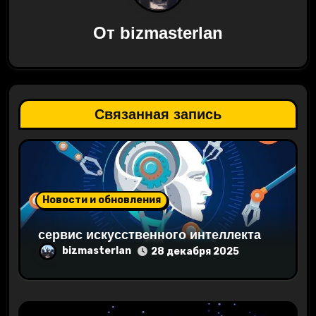
ц
От
bizmasterlan
и
я
п
Связанная запись
о
з
а
Новости и обновления
п
сервис искусственного интеллекта
и
bizmasterlan
28 декабря 2025
с
я