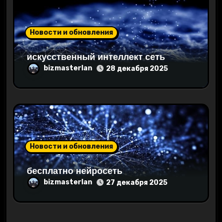
м
Новости и обновления
искусственный интеллект сеть
bizmasterlan
28 декабря 2025
Новости и обновления
бесплатно нейросеть
bizmasterlan
27 декабря 2025