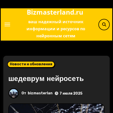
Перейти
Bizmasterland.ru
к
содержимому
ваш надежный источник
информации и ресурсов по
нейронным сетям
Новости и обновления
шедеврум нейросеть
От
bizmasterlan
7 июля 2025