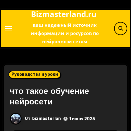
Перейти
Bizmasterland.ru
к
содержимому
ваш надежный источник
информации и ресурсов по
нейронным сетям
Руководства и уроки
что такое обучение
нейросети
От
bizmasterlan
1 июня 2025