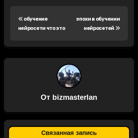
Н
обучение
эпохи в обучении
а
нейросети что это
нейросетей
в
и
г
а
ц
От
bizmasterlan
и
я
п
Связанная запись