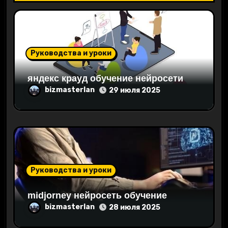
о
з
а
Руководства и уроки
п
яндекс крауд обучение нейросети
и
bizmasterlan
29 июля 2025
с
я
м
Руководства и уроки
midjorney нейросеть обучение
bizmasterlan
28 июля 2025