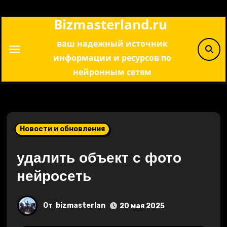
Перейти
Bizmasterland.ru
к
содержимому
ваш надежный источник
информации и ресурсов по
нейронным сетям
Новости и обновления
удалить объект с фото
нейросеть
От
bizmasterlan
20 мая 2025