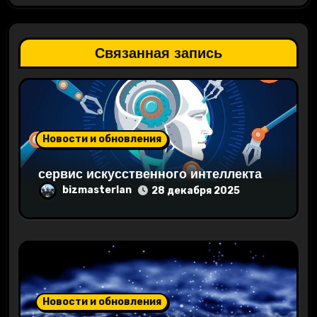
я
п
Связанная запись
о
з
а
Новости и обновления
п
сервис искусственного интеллекта
и
bizmasterlan
28 декабря 2025
с
я
м
Новости и обновления