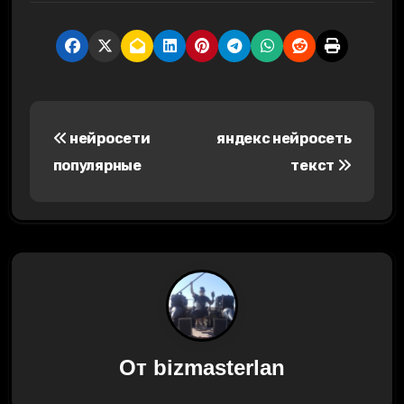
Н
нейросети
яндекс нейросеть
а
популярные
текст
в
и
г
а
ц
От
bizmasterlan
и