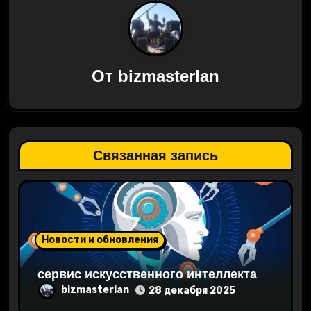
а
ц
От
bizmasterlan
и
я
п
Связанная запись
о
з
а
Новости и обновления
п
сервис искусственного интеллекта
и
bizmasterlan
28 декабря 2025
с