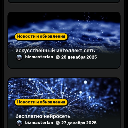
я
м
Новости и обновления
искусственный интеллект сеть
bizmasterlan
28 декабря 2025
Новости и обновления
бесплатно нейросеть
bizmasterlan
27 декабря 2025