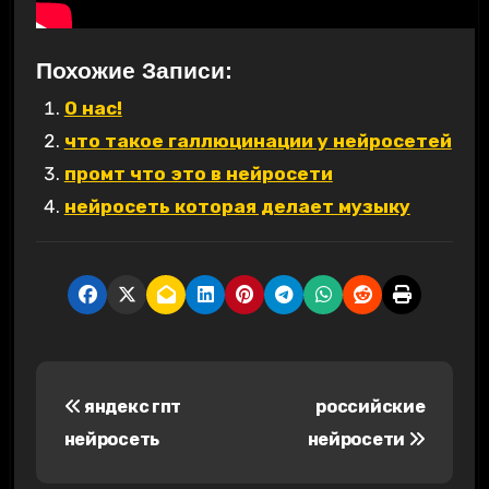
Похожие Записи:
О нас!
что такое галлюцинации у нейросетей
промт что это в нейросети
нейросеть которая делает музыку
Н
яндекс гпт
российские
а
нейросеть
нейросети
в