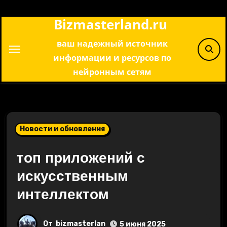
Перейти
Bizmasterland.ru
к
содержимому
ваш надежный источник
информации и ресурсов по
нейронным сетям
Новости и обновления
топ приложений с
искусственным
интеллектом
От
bizmasterlan
5 июня 2025