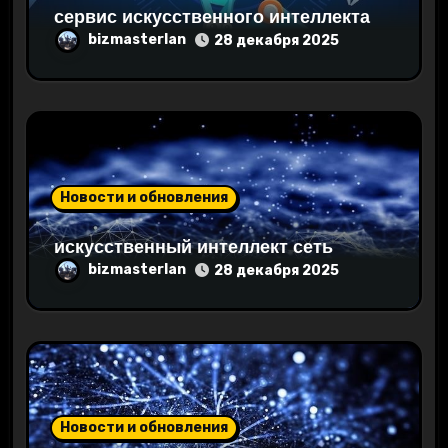
сервис искусственного интеллекта
и
bizmasterlan
28 декабря 2025
с
я
м
Новости и обновления
искусственный интеллект сеть
bizmasterlan
28 декабря 2025
Новости и обновления