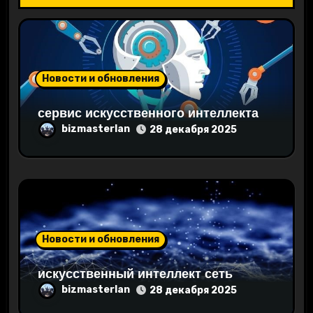
о
з
а
Новости и обновления
п
сервис искусственного интеллекта
bizmasterlan
28 декабря 2025
и
с
я
м
Новости и обновления
искусственный интеллект сеть
bizmasterlan
28 декабря 2025