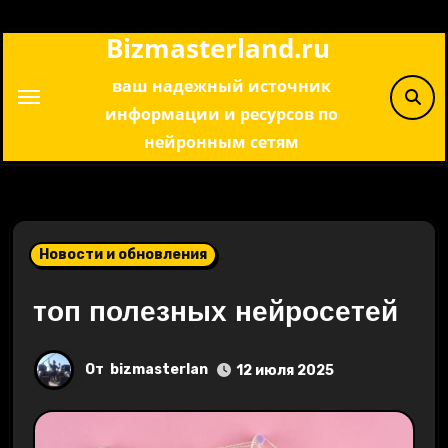
Перейти
Bizmasterland.ru
к
содержимому
ваш надежный источник
информации и ресурсов по
нейронным сетям
Новости и обновления
топ полезных нейросетей
От
bizmasterlan
12 июля 2025