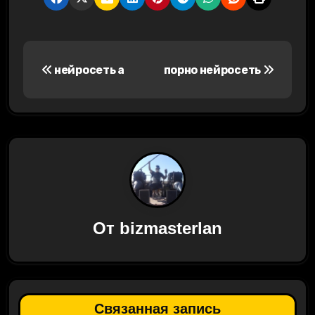
Н
нейросеть а
порно нейросеть
а
в
и
г
а
ц
От
bizmasterlan
и
я
п
Связанная запись