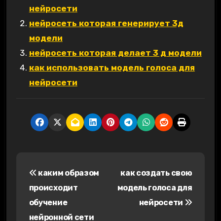
нейросети
нейросеть которая генерирует 3д
модели
нейросеть которая делает 3 д модели
как использовать модель голоса для
нейросети
Н
каким образом
как создать свою
а
происходит
модель голоса для
в
обучение
нейросети
нейронной сети