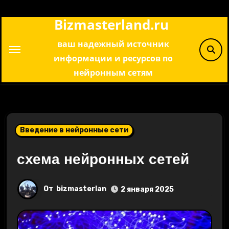
Перейти
Bizmasterland.ru
к
содержимому
ваш надежный источник
информации и ресурсов по
нейронным сетям
Введение в нейронные сети
схема нейронных сетей
От
bizmasterlan
2 января 2025