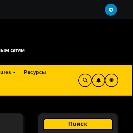
перефразировка
сервис искусственного интелле
ным сетям
tures
Ресурсы
Поиск