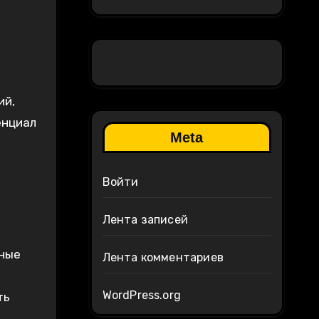
ий,
енциал
Meta
Войти
Лента записей
тные
Лента комментариев
WordPress.org
ть