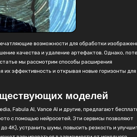
печатляющие возможности для обработки изображен
шение качества и удаление артефактов. Однако, пот
й статье мы рассмотрим способы расширения
я их эффективность и открывая новые горизонты для
уществующих моделей
dia, Fabula AI, Vance AI и другие, предлагают беспла
фото с помощью нейросетей. Эти сервисы позволяют
до 4К), устранить шумы, повысить резкость и улучши
может варьироваться в зависимости от исходного