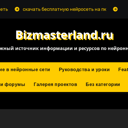
скачать бесплатную нейросеть на пк
нейросеть 
Bizmasterland.ru
жный источник информации и ресурсов по нейрон
ие в нейронные сети
Руководства и уроки
Fea
 и форумы
Галерея проектов
Без категории