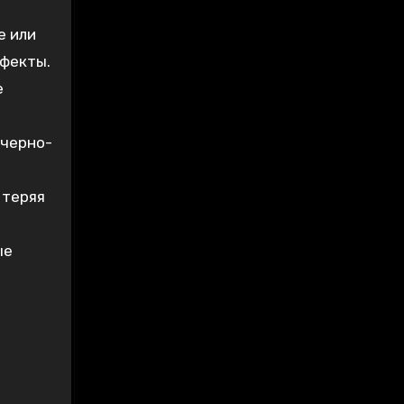
е или
ефекты.
е
 черно-
 теряя
ые