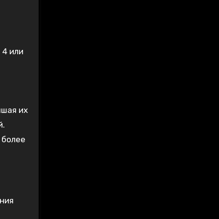
 4 или
чшая их
й.
 более
ения