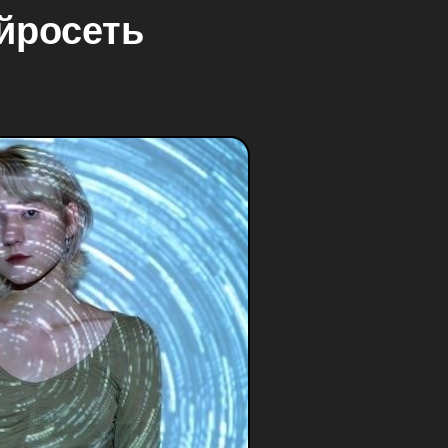
йросеть