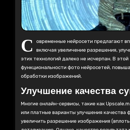
С
овременные нейросети предлагают в
включая увеличение разрешения, улуч
этих технологий далеко не исчерпан. В это
функциональности фото нейросетей, повыша
обработки изображений.
Улучшение качества с
Многие онлайн-сервисы, такие как Upscale.me
или платные варианты улучшения качества 
увеличить разрешение изображения (вплоть 
детализацию. Однако, качество результата 