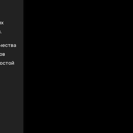
их
.
чества
ов
ростой