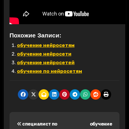
Похожие Записи:
обучение нейросетям
обучение нейросети
обучение нейросетей
обучение по нейросетям
Н
специалист по
обучение