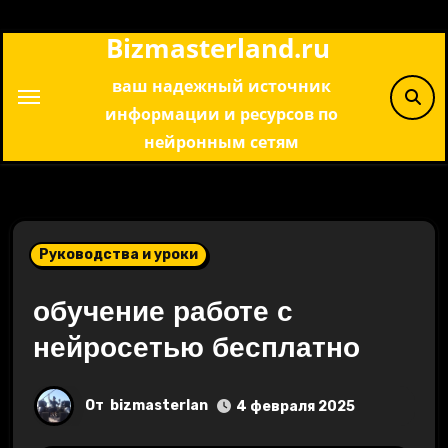
Перейти
Bizmasterland.ru
к
содержимому
ваш надежный источник
информации и ресурсов по
нейронным сетям
Руководства и уроки
обучение работе с
нейросетью бесплатно
От
bizmasterlan
4 февраля 2025