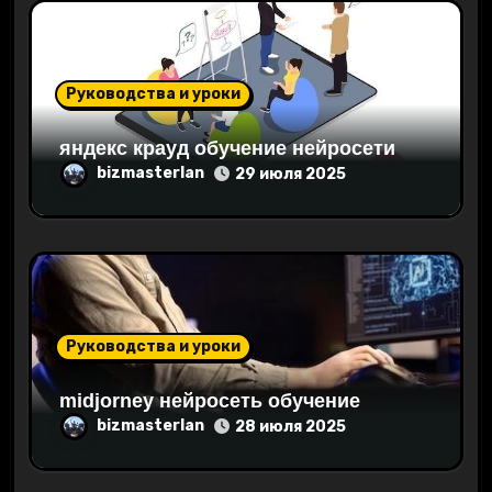
а
п
и
Руководства и уроки
с
яндекс крауд обучение нейросети
bizmasterlan
я
29 июля 2025
м
Руководства и уроки
midjorney нейросеть обучение
bizmasterlan
28 июля 2025