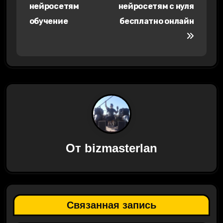
а
нейросетям
нейросетям с нуля
в
обучение
бесплатно онлайн
и
г
а
ц
и
я
От
bizmasterlan
п
о
з
Связанная запись