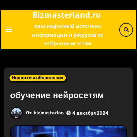
Перейти
Bizmasterland.ru
к
содержимому
ваш надежный источник
информации и ресурсов по
нейронным сетям
Новости и обновления
обучение нейросетям
От
bizmasterlan
4 декабря 2024