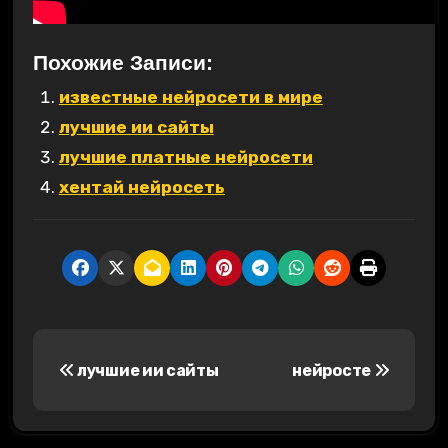
Похожие Записи:
известные нейросети в мире
лучшие ии сайты
лучшие платные нейросети
хентай нейросеть
Н
лучшие ии сайты
нейросте
а
в