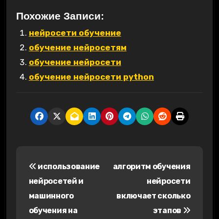
Похожие Записи:
нейросети обучение
обучение нейросетям
обучение нейросети
обучение нейросети python
Н
использование
алгоритм обучения
а
нейросетей и
нейросети
в
машинного
включает сколько
обучения на
этапов
и