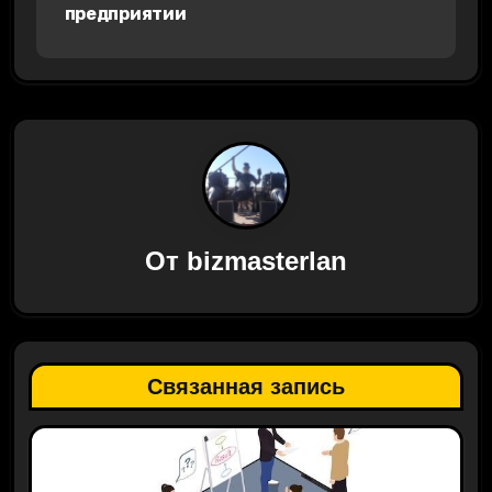
предприятии
г
а
ц
и
я
п
От
bizmasterlan
о
з
Связанная запись
а
п
и