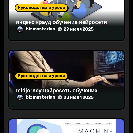
Руководства и уроки
с
я
яндекс крауд обучение нейросети
bizmasterlan
29 июля 2025
м
Руководства и уроки
midjorney нейросеть обучение
bizmasterlan
28 июля 2025