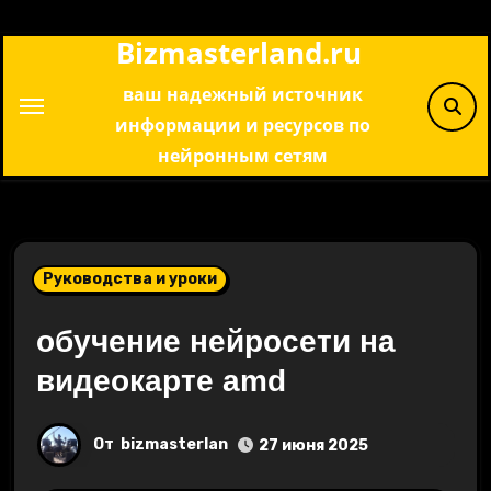
Перейти
Bizmasterland.ru
к
содержимому
ваш надежный источник
информации и ресурсов по
нейронным сетям
Руководства и уроки
обучение нейросети на
видеокарте amd
От
bizmasterlan
27 июня 2025