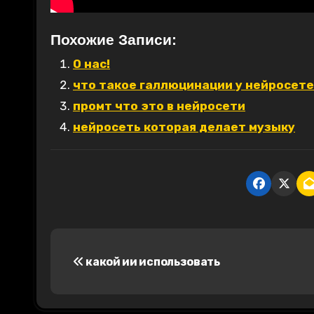
Похожие Записи:
О нас!
что такое галлюцинации у нейросет
промт что это в нейросети
нейросеть которая делает музыку
Н
какой ии использовать
а
в