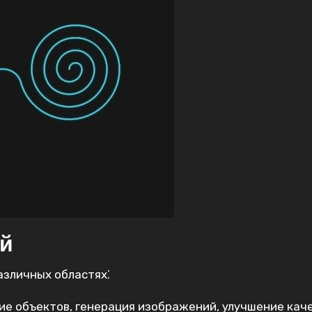
ей
азличных областях⁚
е объектов, генерация изображений, улучшение кач