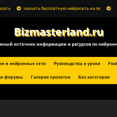
скачать бесплатную нейросеть на пк
нейросе
Bizmasterland.ru
жный источник информации и ресурсов по нейрон
ие в нейронные сети
Руководства и уроки
Fea
 и форумы
Галерея проектов
Без категории