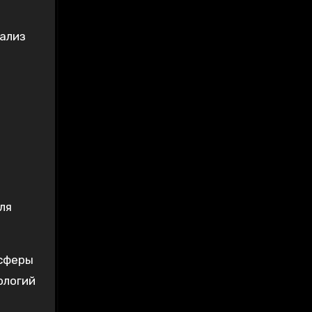
нализ
ля
 сферы
ологий