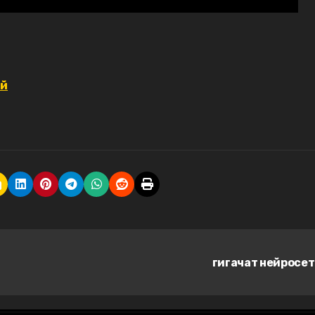
ей
гигачат нейросе