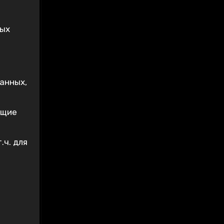
ных
анных,
ющие
.ч. для