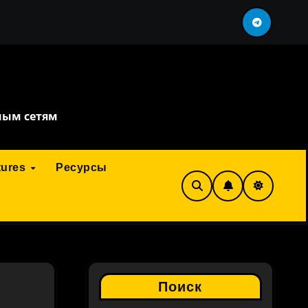
ть перефразировка
сервис искусственного инте
ным сетям
tures
Ресурсы
Поиск