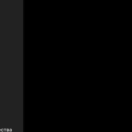
ества