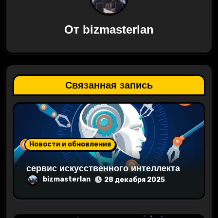
и
От
bizmasterlan
я
п
о
Связанная запись
з
а
п
Новости и обновления
и
сервис искусственного интеллекта
с
bizmasterlan
28 декабря 2025
я