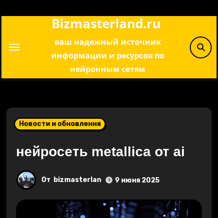
Перейти
Bizmasterland.ru
к
содержимому
ваш надежный источник
информации и ресурсов по
нейронным сетям
Новости и обновления
нейросеть metallica от ai
От
bizmasterlan
9 июня 2025