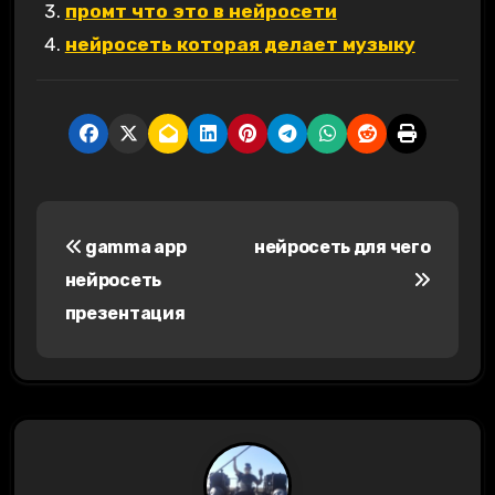
промт что это в нейросети
нейросеть которая делает музыку
Н
gamma app
нейросеть для чего
а
нейросеть
в
презентация
и
г
а
ц