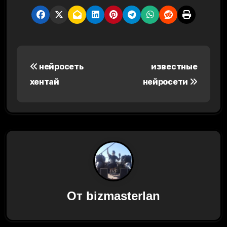
Н
нейросеть
известные
а
хентай
нейросети
в
и
г
а
ц
От
bizmasterlan
и
я