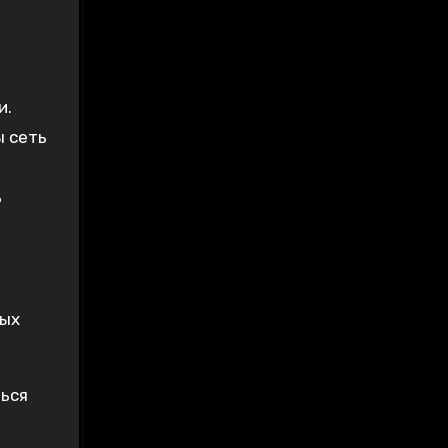
и.
ы сеть
ь
ных
ться