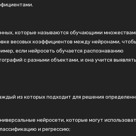
ффициентами.
анных, которые называются обучающими множествам
овке весовых коэффициентов между нейронами, чтоб
ример, если нейросеть обучается распознаванию
ографий с разными объектами, и она учится выявлят
аждый из которых подходит для решения определен
ниверсальные нейросети, которые могут использова
классификацию и регрессию;