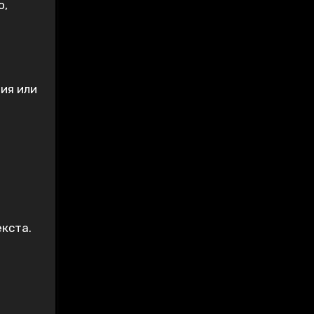
о,
ия или
кста.