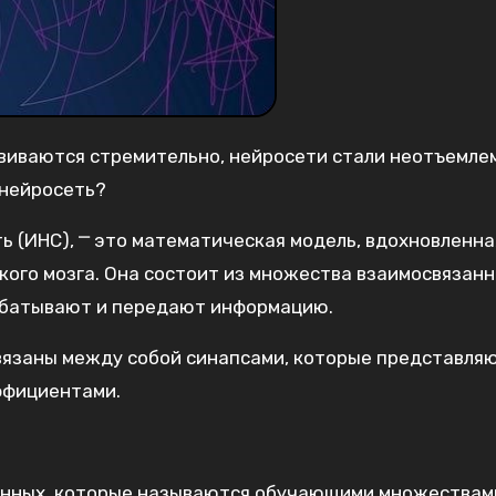
звиваются стремительно, нейросети стали неотъемле
 нейросеть?
ь (ИНС), ⎻ это математическая модель, вдохновленна
кого мозга. Она состоит из множества взаимосвязан
рабатывают и передают информацию.
связаны между собой синапсами, которые представля
ффициентами.
анных, которые называются обучающими множествам