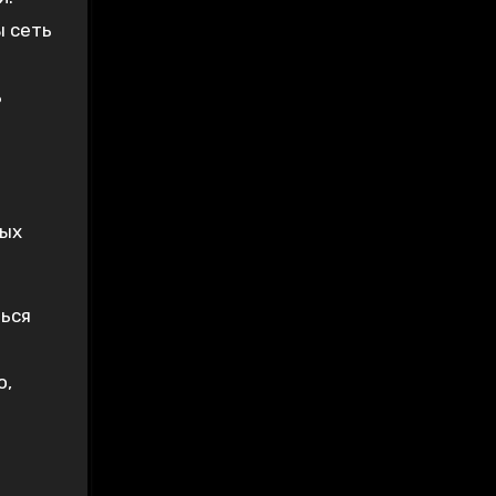
ы сеть
ь
ных
ться
о,