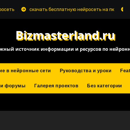
скачать бесплатную нейросеть на пк
нейросе
Bizmasterland.ru
жный источник информации и ресурсов по нейрон
ие в нейронные сети
Руководства и уроки
Fea
 и форумы
Галерея проектов
Без категории