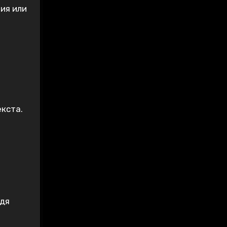
ия или
кста.
одя