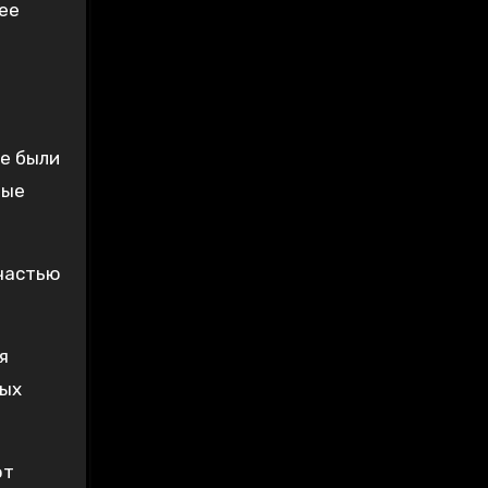
ее
е были
вые
 частью
я
ных
ют