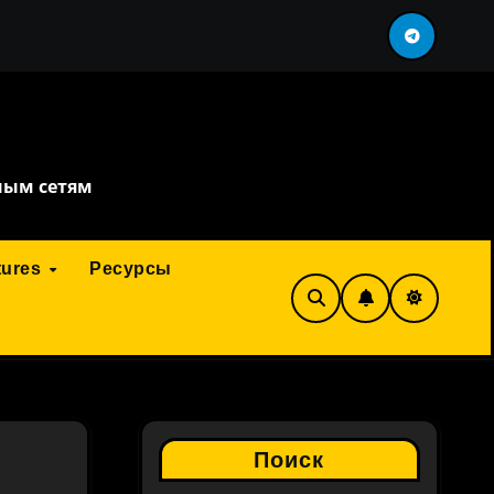
ть перефразировка
сервис искусственного инт
ным сетям
tures
Ресурсы
Поиск