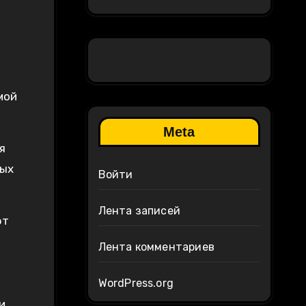
мой
Meta
я
ных
Войти
Лента записей
ют
Лента комментариев
WordPress.org
и.