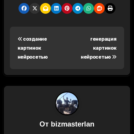
Н
создание
генерация
а
картинок
картинок
в
нейросетью
нейросетью
и
г
а
ц
и
От
bizmasterlan
я