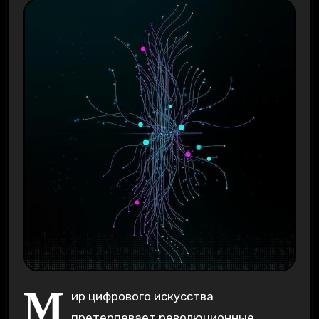
М
ир цифрового искусства
претерпевает революционные