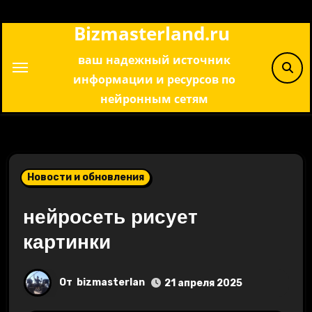
Перейти
Bizmasterland.ru
к
содержимому
ваш надежный источник
информации и ресурсов по
нейронным сетям
Новости и обновления
нейросеть рисует
картинки
От
bizmasterlan
21 апреля 2025