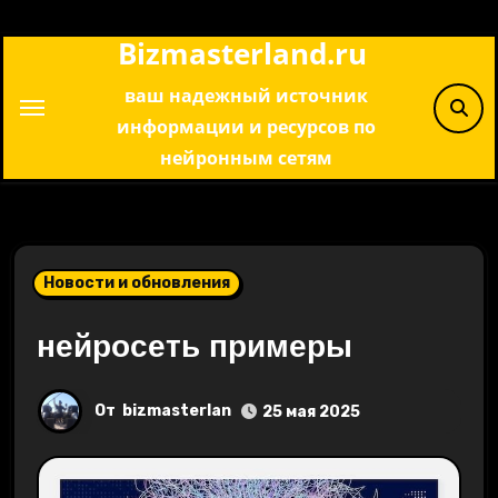
Перейти
Bizmasterland.ru
к
содержимому
ваш надежный источник
информации и ресурсов по
нейронным сетям
Новости и обновления
нейросеть примеры
От
bizmasterlan
25 мая 2025