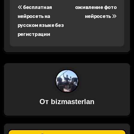
Н
бесплатная
оживление фото
а
нейросеть на
нейросеть
в
русском языке без
регистрации
и
г
а
ц
и
я
От
bizmasterlan
п
о