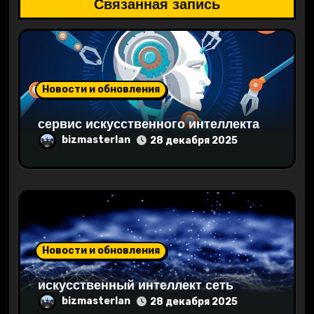
з
Связанная запись
а
п
и
Новости и обновления
с
сервис искусственного интеллекта
bizmasterlan
я
28 декабря 2025
м
Новости и обновления
искусственный интеллект сеть
bizmasterlan
28 декабря 2025