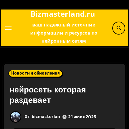
Перейти
Bizmasterland.ru
к
содержимому
ваш надежный источник
информации и ресурсов по
нейронным сетям
Новости и обновления
нейросеть которая
раздевает
От
bizmasterlan
21 июля 2025