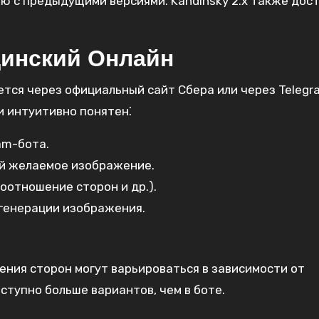
ю с предыдущими версиями. Kandinsky 2.x также дост
динский Онлайн
тся через официальный сайт Сбера или через Telegr
и интуитивно понятен⁚
am-бота.
й желаемое изображение.
оотношение сторон и др.).
генерации изображения.
ния сторон могут варьироваться в зависимости от
оступно больше вариантов, чем в боте.