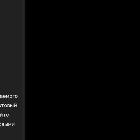
лаемого
стовый
уйте
новыми