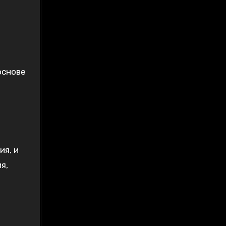
основе
.
я, и
я,