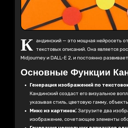
К
андинский — это мощная нейросеть о
текстовых описаний. Она является рос
Midjourney и DALL-E 2, и постоянно развива
Основные Функции Ка
Генерация изображений по текстовом
Кандинский создаст его визуальное воп
указывая стиль, цветовую гамму, объект
Микс из картинок⁚
Загрузите два изобр
изображение, сочетающее элементы обо
Генерация нескольких вариантов одн