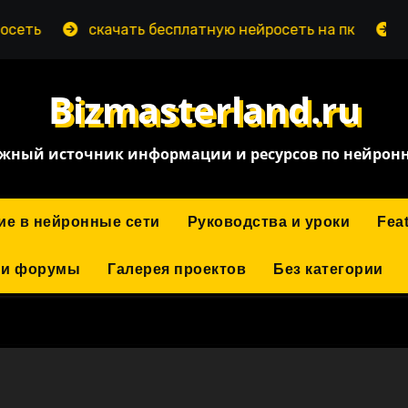
скачать бесплатную нейросеть на пк
нейросе
Bizmasterland.ru
жный источник информации и ресурсов по нейрон
ие в нейронные сети
Руководства и уроки
Fea
 и форумы
Галерея проектов
Без категории