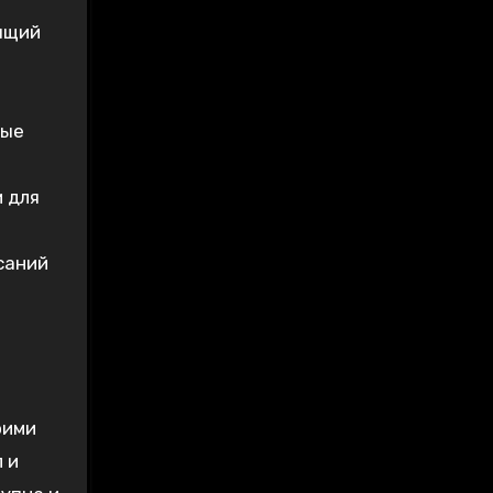
дящий
вые
 для
саний
оими
 и