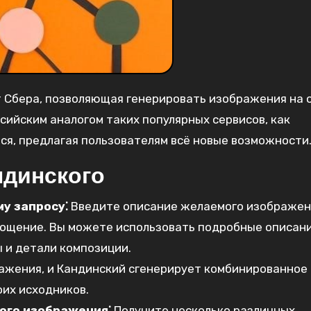
т Сбера, позволяющая генерировать изображения на 
сийским аналогом таких популярных сервисов, как
ется, предлагая пользователям всё новые возможности
ндинского
у запросу⁚
Введите описание желаемого изображени
лощение. Вы можете использовать подробные описани
ы и детали композиции.
ажения, и Кандинский сгенерирует комбинированное
их исходников.
ого изображения⁚
Получите несколько различных