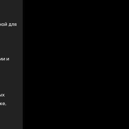
ной для
ии и
ых
же,