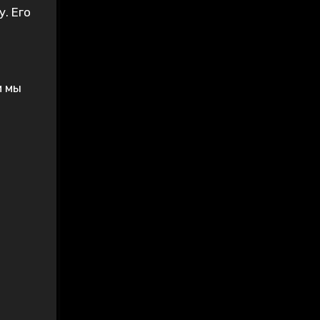
. Его
и мы