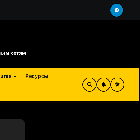
ть перефразировка
сервис искусственного инте
ным сетям
tures
Ресурсы