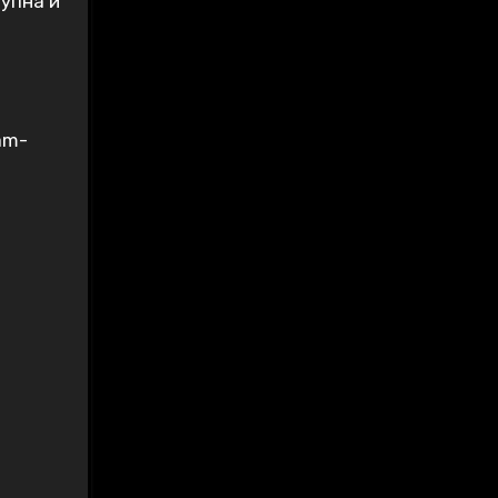
упна и
am-