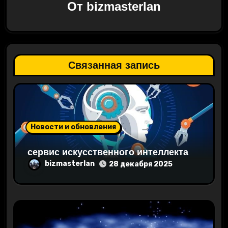
От
bizmasterlan
и
я
п
Связанная запись
о
з
а
Новости и обновления
п
сервис искусственного интеллекта
и
bizmasterlan
28 декабря 2025
с
я
м