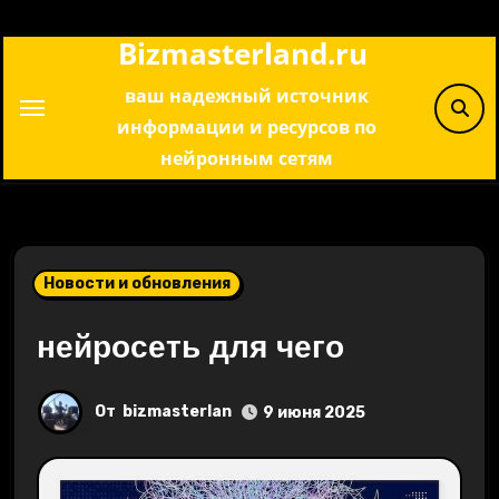
Перейти
Bizmasterland.ru
к
содержимому
ваш надежный источник
информации и ресурсов по
нейронным сетям
Новости и обновления
нейросеть для чего
От
bizmasterlan
9 июня 2025