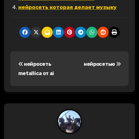
нейросеть которая делает музыку
Н
нейросеть
нейросетью
а
metallica от ai
в
и
г
а
ц