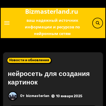
Перейти
Bizmasterland.ru
к
содержимому
ваш надежный источник
информации и ресурсов по
нейронным сетям
Новости и обновления
нейросеть для создания
картинок
От
bizmasterlan
10 января 2025