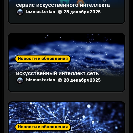
сервис искусственного интеллекта
и
bizmasterlan
28 декабря 2025
с
я
м
Новости и обновления
искусственный интеллект сеть
bizmasterlan
28 декабря 2025
Новости и обновления