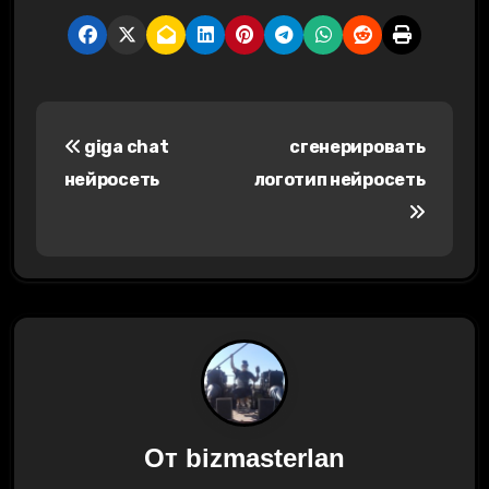
Н
giga chat
сгенерировать
а
нейросеть
логотип нейросеть
в
и
г
а
ц
и
От
bizmasterlan
я