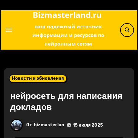
Перейти
Bizmasterland.ru
к
содержимому
ваш надежный источник
информации и ресурсов по
нейронным сетям
Новости и обновления
нейросеть для написания
докладов
От
bizmasterlan
15 июля 2025