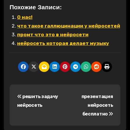
Похожие Записи:
О нас!
что такое галлюцинации у нейросетей
промт что это в нейросети
нейросеть которая делает музыку
Н
решить задачу
презентация
а
нейросеть
нейросеть
в
бесплатно
и