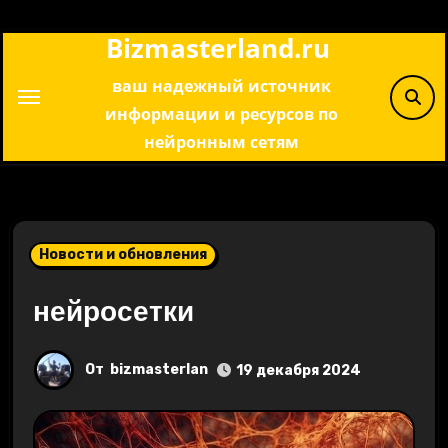
Перейти
Bizmasterland.ru
к
содержимому
ваш надежный источник
информации и ресурсов по
нейронным сетям
Новости и обновления
нейросетки
От
bizmasterlan
19 декабря 2024