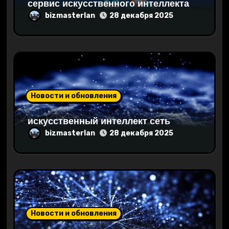
сервис искусственного интеллекта
с
bizmasterlan
28 декабря 2025
я
м
Новости и обновления
искусственный интеллект сеть
bizmasterlan
28 декабря 2025
Новости и обновления