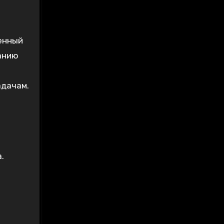
венный
данию
адачам.
.