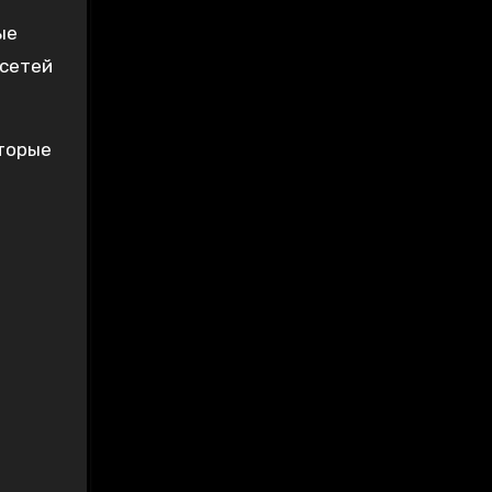
ые
 сетей
оторые