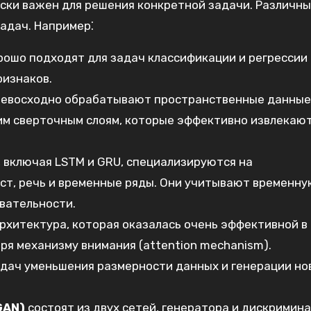
ски важен для решения конкретной задачи. Различн
задач. Например⁚
ошо подходят для задач классификации и регрессии 
ризнаков.
евосходно обрабатывают пространственные данные,
оим сверточным слоям, которые эффективно извлекаю
, включая LSTM и GRU, специализируются на
кст, речь и временные ряды. Они учитывают временну
вательности.
рхитектура, которая оказалась очень эффективной в
ря механизму внимания (attention mechanism).
дач уменьшения размерности данных и генерации но
GAN)
состоят из двух сетей, генератора и дискримин