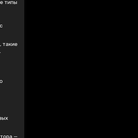
ые типы
с
 такие
т
ю
вых
атора —