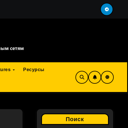
ть перефразировка
сервис искусственного инте
ным сетям
tures
Ресурсы
Поиск