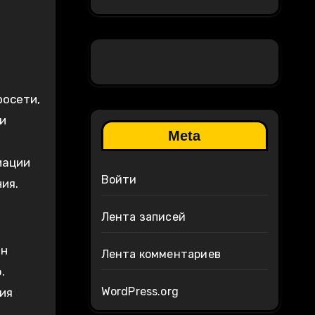
росети,
и
Meta
мации
Войти
ия.
Лента записей
он
Лента комментариев
.
WordPress.org
ия