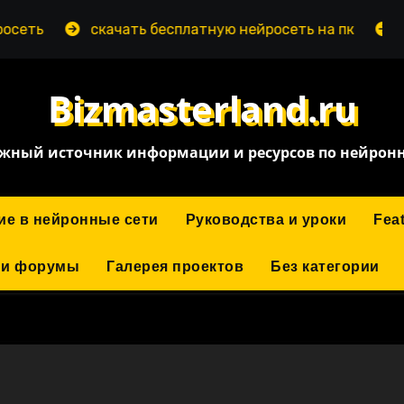
скачать бесплатную нейросеть на пк
нейросе
Bizmasterland.ru
жный источник информации и ресурсов по нейрон
ие в нейронные сети
Руководства и уроки
Fea
 и форумы
Галерея проектов
Без категории