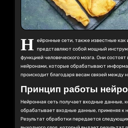
Н
ейронные сети, также известные как 
представляют собой мощный инструме
функцией человеческого мозга. Они состоят
нейронами, которые обрабатывают информац
происходит благодаря весам связей между н
Принцип работы нейро
Нейронная сеть получает входные данные, 
обрабатывает входные данные, применяя к 
Результат обработки передается следующим
выходного слоя, который выдает результат 