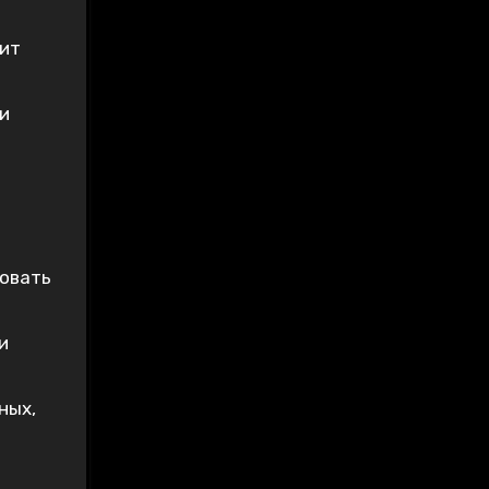
дит
и
ровать
и
ных,