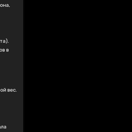
она‚
та).
ов в
ой вес.
ала