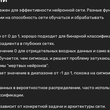
ажен для эффективности нейронной сети. Разные фу
и на способность сети обучаться и обрабатывать
е от 0 до 1‚ хорошо подходит для бинарной классифик
адиента в глубоких сетях.
начение 0 для отрицательных входных данных и само 
бучается‚ чем сигмоида‚ и решает проблему затухаю
мы “мертвых нейронов”.
ает значение в диапазоне от -1 до 1‚ похожа на сигмои
данных в вероятностное распределение‚ часто исполь
ссификации.
ависит от конкретной задачи и архитектуры сети.