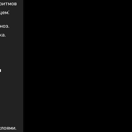
оритмов
щем⁚
ноз.
ка.
м
слоями.