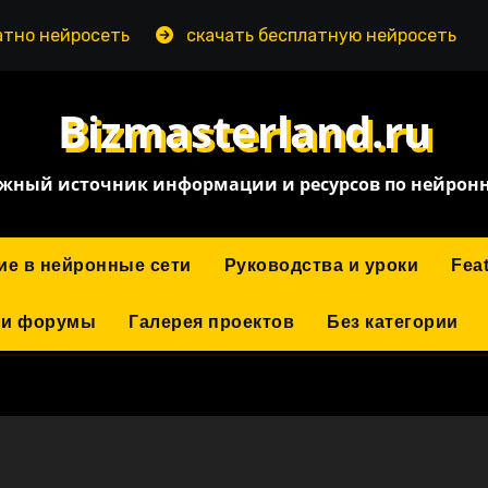
но нейросеть
скачать бесплатную нейросеть на пк
Bizmasterland.ru
жный источник информации и ресурсов по нейрон
ие в нейронные сети
Руководства и уроки
Fea
 и форумы
Галерея проектов
Без категории