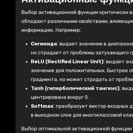
Выбор активационной функции критически в
обладают различными свойствами‚ влияющим
информацию. Например⁚
Сигмоида
⁚ выдает значение в диапазон
но страдает от проблемы затухающего гр
ReLU (Rectified Linear Unit)
⁚ выдает з
значение для положительных. Быстрее о
градиента‚ но может страдать от пробле
Tanh (гиперболический тангенс)
⁚ выд
центрирована вокруг 0.
Softmax
⁚ преобразует вектор входных 
в выходном слое для многоклассовой кла
Выбор оптимальной активационной функции з