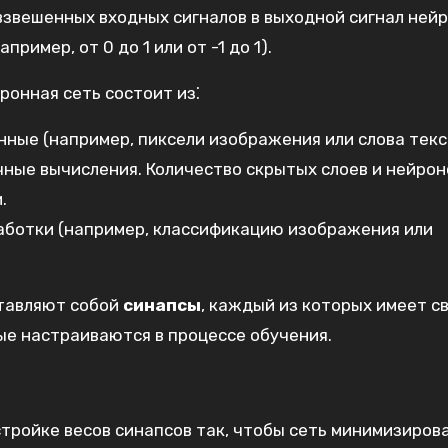
звешенных входных сигналов в выходной сигнал нейр
ример‚ от 0 до 1 или от -1 до 1).
ронная сеть состоит из⁚
нные (например‚ пиксели изображения или слова текс
ные вычисления. Количество скрытых слоев и нейрон
.
работки (например‚ классификацию изображения или
ставляют собой
синапсы
‚ каждый из которых имеет св
ые настраиваются в процессе обучения.
тройке весов синапсов так‚ чтобы сеть минимизиров