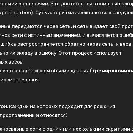
инными значениями. Это достигается с помощью алг
kpropagation). Суть алгоритма заключается в следую
нные передаются через сеть‚ и сеть выдает свой прог
гноз сети с истинным значением‚ и вычисляется ошиб
 ошибка распространяется обратно через сеть‚ и веса
но их вкладу в ошибку. Этот процесс использует
ых весов.
гократно на большом объеме данных (
тренировочно
емлемого уровня.
ей‚ каждый из которых подходит для решения
спространенным относятся⁚
олносвязные сети с одним или несколькими скрытыми 