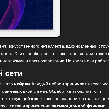
ент искусственного интеллекта‚ вдохновленный стру
мозга. Они способны решать сложные задачи‚ такие 
нного языка и прогнозирование. Но как же они рабо
й сети
и – это
нейрон
. Каждый нейрон принимает несколько
т один выходной сигнал. Обработка заключается в
оответствующий
вес
(числовое значение‚ отражающее
результатов и применении
активационной функции
.