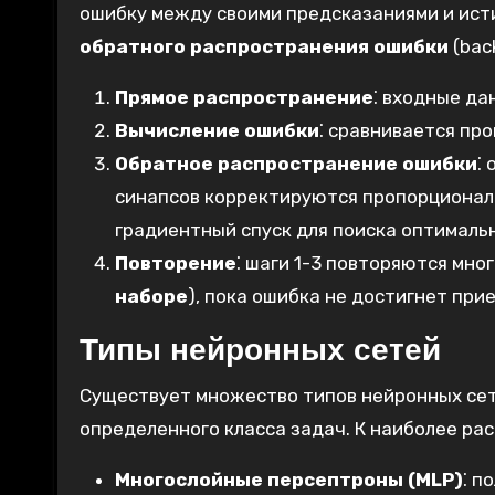
ошибку между своими предсказаниями и ист
обратного распространения ошибки
(bac
Прямое распространение
⁚ входные да
Вычисление ошибки
⁚ сравнивается про
Обратное распространение ошибки
⁚
синапсов корректируются пропорциональ
градиентный спуск для поиска оптимальн
Повторение
⁚ шаги 1-3 повторяются мно
наборе
)‚ пока ошибка не достигнет при
Типы нейронных сетей
Существует множество типов нейронных сет
определенного класса задач. К наиболее ра
Многослойные персептроны (MLP)
⁚ п