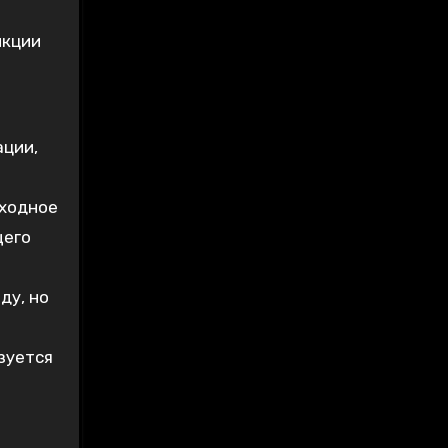
нкции
ации‚
входное
щего
ду‚ но
зуется