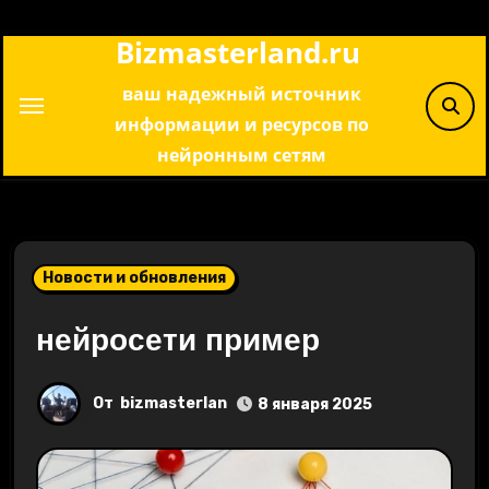
Перейти
Bizmasterland.ru
к
содержимому
ваш надежный источник
информации и ресурсов по
нейронным сетям
Новости и обновления
нейросети пример
От
bizmasterlan
8 января 2025