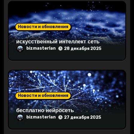
я
м
Новости и обновления
искусственный интеллект сеть
bizmasterlan
28 декабря 2025
Новости и обновления
бесплатно нейросеть
bizmasterlan
27 декабря 2025