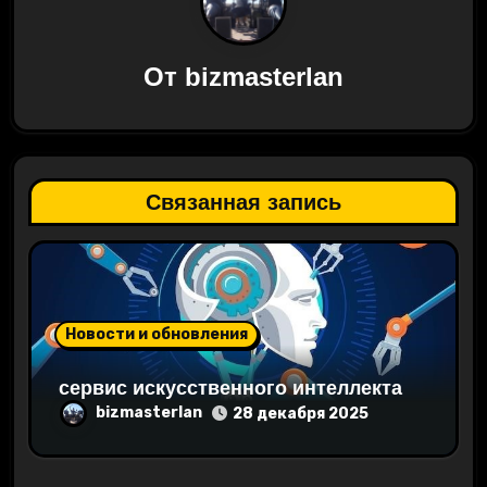
ц
От
bizmasterlan
и
я
п
Связанная запись
о
з
а
Новости и обновления
п
сервис искусственного интеллекта
и
bizmasterlan
28 декабря 2025
с