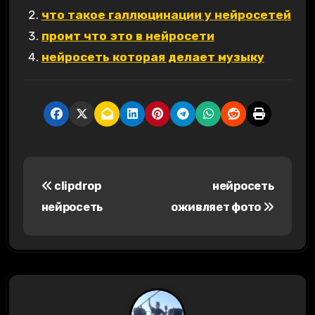
что такое галлюцинации у нейросетей
промт что это в нейросети
нейросеть которая делает музыку
Н
clipdrop
нейросеть
а
нейросеть
оживляет фото
в
и
г
а