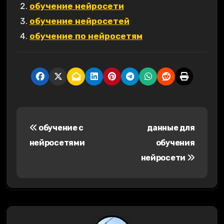
обучение нейросети
обучение нейросетей
обучение по нейросетям
Н
обучение с
данные для
а
нейросетями
обучения
в
нейросети
и
г
а