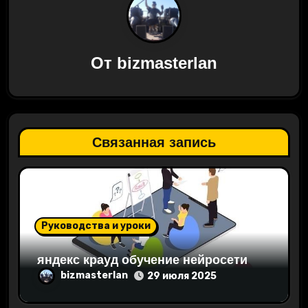
ц
и
От
bizmasterlan
я
п
о
Связанная запись
з
а
п
Руководства и уроки
и
яндекс крауд обучение нейросети
с
bizmasterlan
29 июля 2025
я