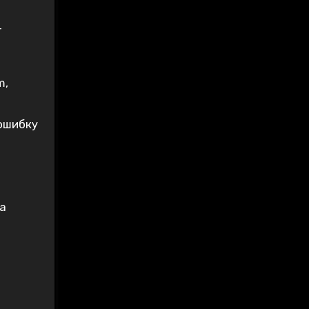
т
m,
”
 ошибку
ла