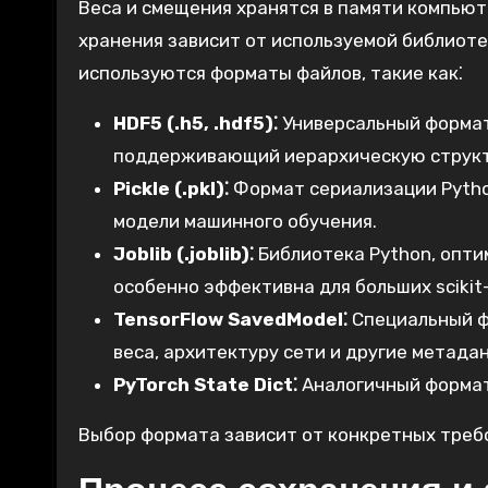
Веса и смещения хранятся в памяти компьют
хранения зависит от используемой библиотек
используются форматы файлов, такие как⁚
HDF5 (.h5, .hdf5)⁚
Универсальный формат
поддерживающий иерархическую структ
Pickle (.pkl)⁚
Формат сериализации Pytho
модели машинного обучения.
Joblib (.joblib)⁚
Библиотека Python, опти
особенно эффективна для больших scikit-
TensorFlow SavedModel⁚
Специальный ф
веса, архитектуру сети и другие метада
PyTorch State Dict⁚
Аналогичный формат 
Выбор формата зависит от конкретных треб