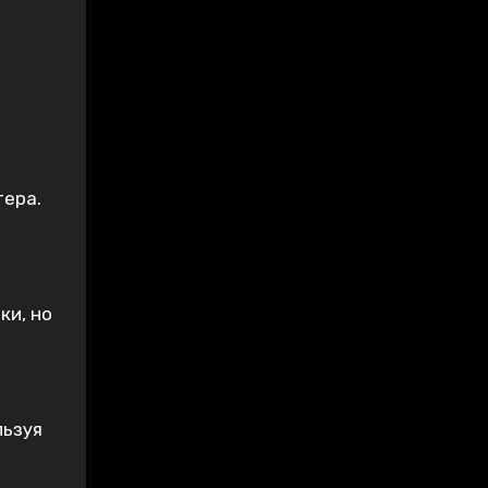
тера.
ки, но
льзуя
и