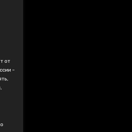
т от
ссии –
ять,
,
хо