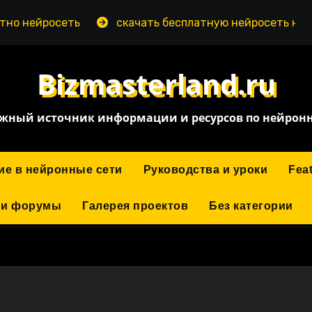
о нейросеть
скачать бесплатную нейросеть на пк
Bizmasterland.ru
жный источник информации и ресурсов по нейрон
ие в нейронные сети
Руководства и уроки
Fea
 и форумы
Галерея проектов
Без категории