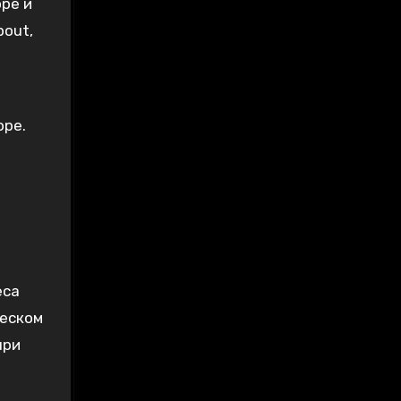
ре и
pout,
оре.
еса
ческом
при