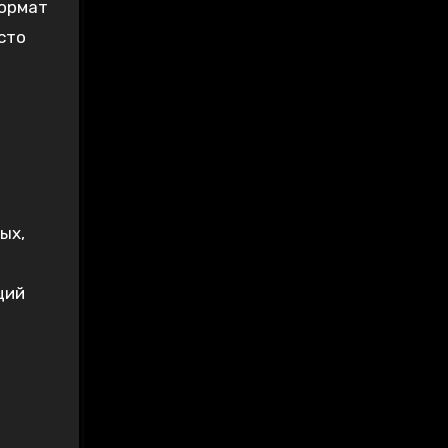
Формат
сто
я
ых,
щий