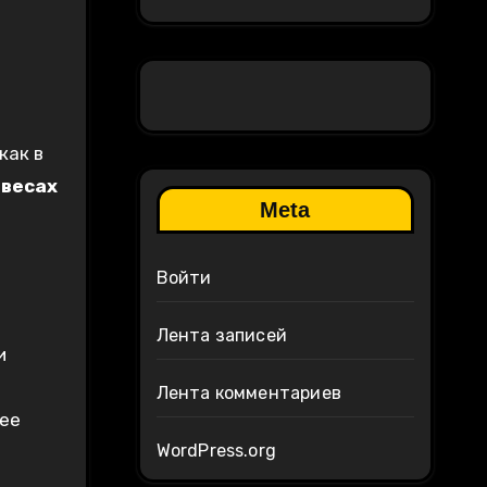
как в
х
весах
Meta
Войти
Лента записей
и
Лента комментариев
нее
WordPress.org