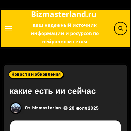
Перейти
Bizmasterland.ru
к
содержимому
ваш надежный источник
информации и ресурсов по
нейронным сетям
Новости и обновления
какие есть ии сейчас
От
bizmasterlan
28 июля 2025