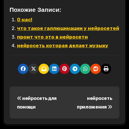
Похожие Записи:
О нас!
что такое галлюцинации у нейросетей
промт что это в нейросети
нейросеть которая делает музыку
Н
нейросеть для
нейросеть
а
помощи
приложения
в
и