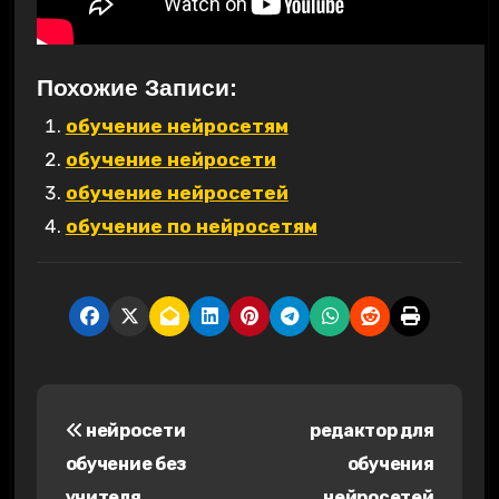
Похожие Записи:
обучение нейросетям
обучение нейросети
обучение нейросетей
обучение по нейросетям
Н
нейросети
редактор для
а
обучение без
обучения
в
учителя
нейросетей