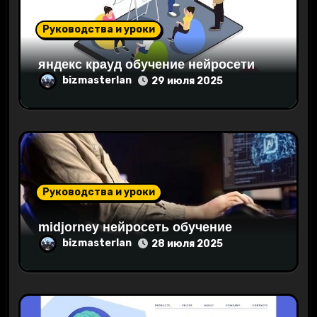
п
и
Руководства и уроки
с
яндекс крауд обучение нейросети
bizmasterlan
я
29 июля 2025
м
Руководства и уроки
midjorney нейросеть обучение
bizmasterlan
28 июля 2025