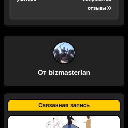
отзывы
и
г
а
ц
и
я
От
bizmasterlan
п
о
з
Связанная запись
а