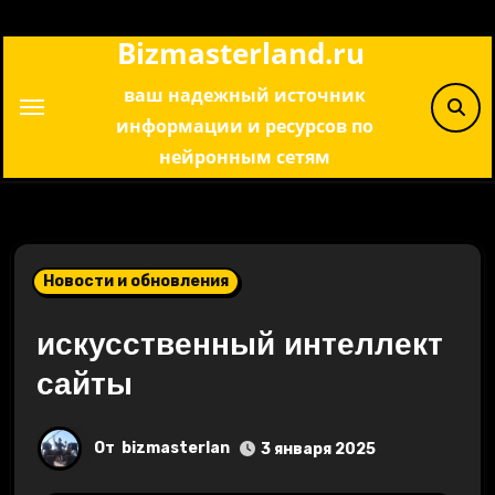
Перейти
Bizmasterland.ru
к
содержимому
ваш надежный источник
информации и ресурсов по
нейронным сетям
Новости и обновления
искусственный интеллект
сайты
От
bizmasterlan
3 января 2025