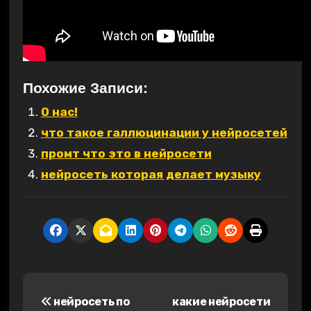
Похожие Записи:
О нас!
что такое галлюцинации у нейросетей
промт что это в нейросети
нейросеть которая делает музыку
Н
нейросеть по
какие нейросети