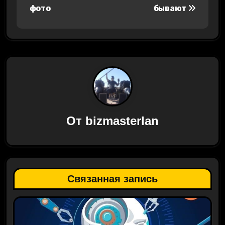
а
фото
бывают
в
и
г
а
ц
От
bizmasterlan
и
я
п
Связанная запись
о
з