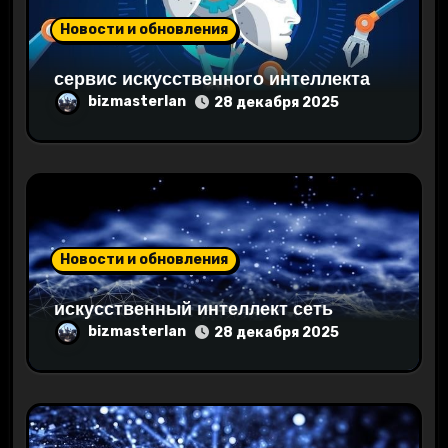
а
Новости и обновления
п
сервис искусственного интеллекта
и
bizmasterlan
28 декабря 2025
с
я
м
Новости и обновления
искусственный интеллект сеть
bizmasterlan
28 декабря 2025