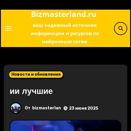
Перейти
Bizmasterland.ru
к
содержимому
ваш надежный источник
информации и ресурсов по
нейронным сетям
Новости и обновления
ии лучшие
От
bizmasterlan
23 июня 2025