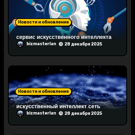
з
а
Новости и обновления
п
сервис искусственного интеллекта
и
bizmasterlan
28 декабря 2025
с
я
м
Новости и обновления
искусственный интеллект сеть
bizmasterlan
28 декабря 2025