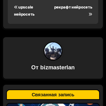
Н
upscale
рекрафт нейросеть
а
нейросеть
в
и
г
а
ц
От
bizmasterlan
и
я
п
Связанная запись
о