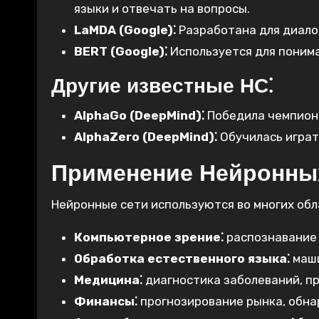
языки и отвечать на вопросы.
LaMDA (Google)⁚
Разработана для диало
BERT (Google)⁚
Используется для понима
Другие известные НС⁚
AlphaGo (DeepMind)⁚
Победила чемпиона 
AlphaZero (DeepMind)⁚
Обучилась играть
Применение Нейронны
Нейронные сети используются во многих обл
Компьютерное зрение⁚
распознавание о
Обработка естественного языка⁚
маши
Медицина⁚
диагностика заболеваний, пр
Финансы⁚
прогнозирование рынка, обн