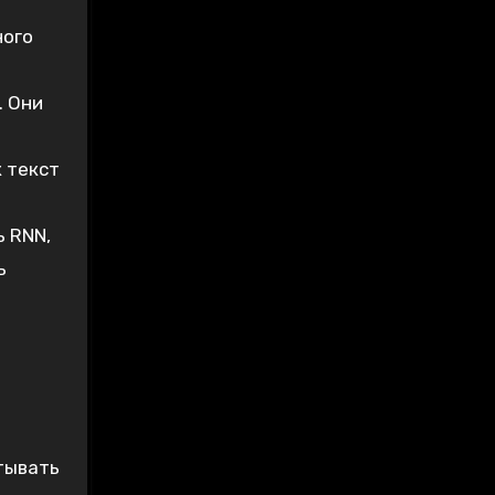
ного
. Они
 текст
 RNN,
ь
тывать