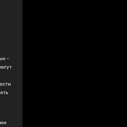
ых –
могут
мости
нять
ики