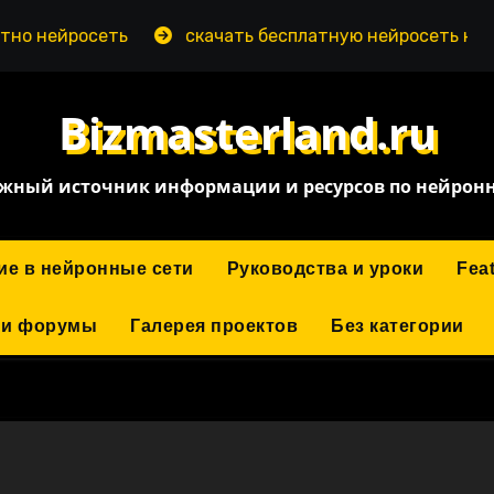
росеть
скачать бесплатную нейросеть на пк
Bizmasterland.ru
жный источник информации и ресурсов по нейрон
ие в нейронные сети
Руководства и уроки
Fea
 и форумы
Галерея проектов
Без категории