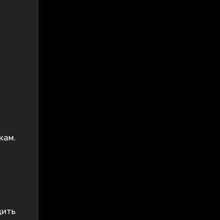
кам.
дить