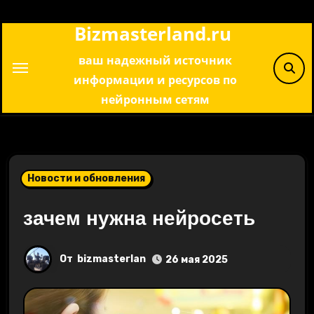
Перейти
Bizmasterland.ru
к
содержимому
ваш надежный источник
информации и ресурсов по
нейронным сетям
Новости и обновления
зачем нужна нейросеть
От
bizmasterlan
26 мая 2025