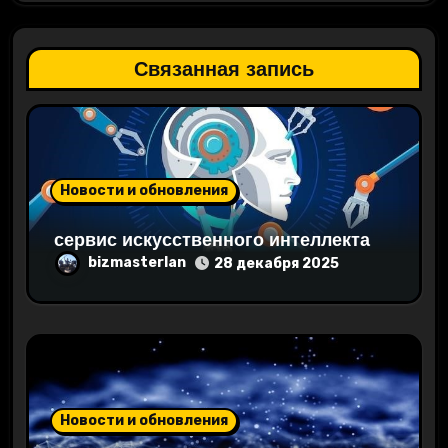
п
о
Связанная запись
з
а
п
Новости и обновления
и
сервис искусственного интеллекта
с
bizmasterlan
28 декабря 2025
я
м
Новости и обновления