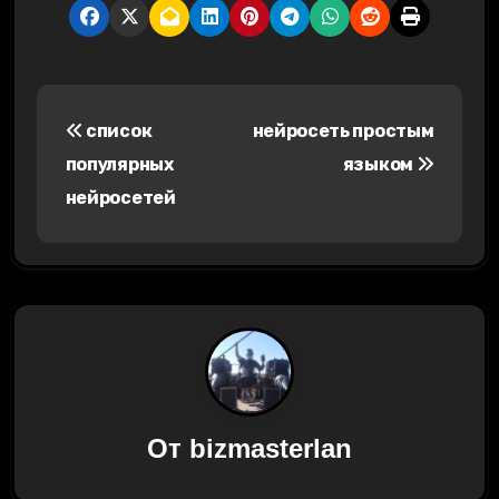
Н
список
нейросеть простым
а
популярных
языком
в
нейросетей
и
г
а
ц
и
От
bizmasterlan
я