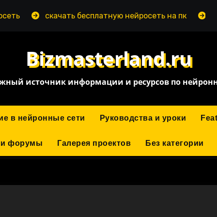
скачать бесплатную нейросеть на пк
нейросеть
Bizmasterland.ru
жный источник информации и ресурсов по нейрон
ие в нейронные сети
Руководства и уроки
Fea
 и форумы
Галерея проектов
Без категории