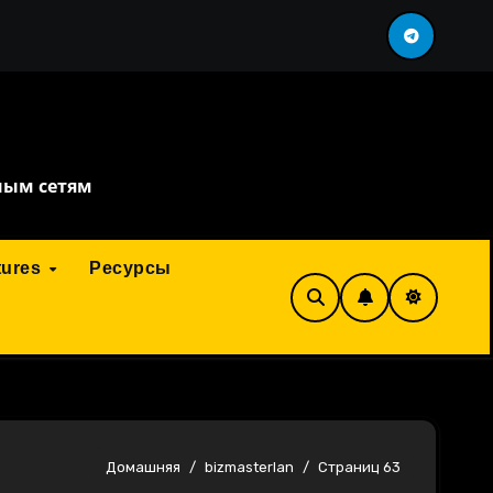
 перефразировка
сервис искусственного интелл
ным сетям
tures
Ресурсы
Домашняя
bizmasterlan
Страниц 63