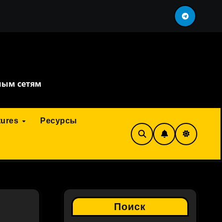
ть перефразировка
сервис искусственного инте
ным сетям
tures
Ресурсы
Поиск