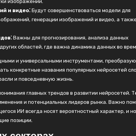
отки изображений.
й и видео⁚
Будут совершенствоваться модели для
зображений, генерации изображений и видео, а также
дов⁚
Важны для прогнозирования, анализа данных
других областей, где важна динамика данных во врем
ощными и универсальными инструментами, преобразу
зать конкретные названия популярных нейросетей сл
расли и повседневную жизнь.
онимания главных трендов в развитии нейросетей. Т
именения и потенциальных лидеров рынка. Важно пом
егося ИИ всегда носят вероятностный характер, и н
щие позиции.
х секторах