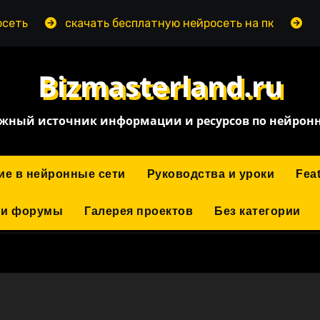
скачать бесплатную нейросеть на пк
нейросе
Bizmasterland.ru
жный источник информации и ресурсов по нейрон
ие в нейронные сети
Руководства и уроки
Fea
 и форумы
Галерея проектов
Без категории