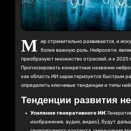
М
ир стремительно развивается, и иск
более важную роль. Нейросети, явл
преобразуют множество отраслей, и к 2025 
Прогнозировать конкретные названия нейрос
как область ИИ характеризуется быстрым р
определить ключевые тенденции и типы нейр
Тенденции развития не
Усиление генеративного ИИ⁚
Генератив
изображения, аудио, видео), будут дал
генерируемого контента, уменьшение вр