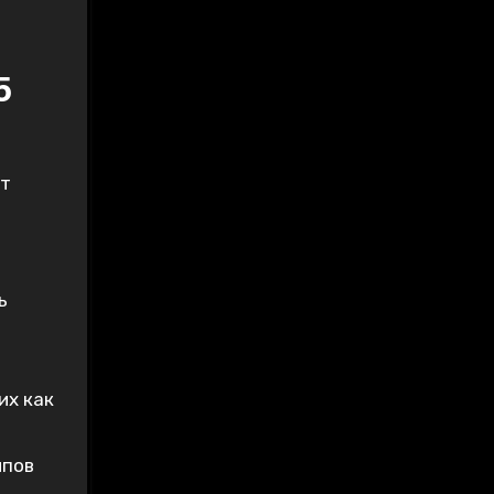
5
ут
ь
их как
ипов