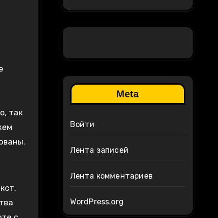
е
Meta
о, так
Войти
жем
ованы.
Лента записей
Лента комментариев
кст,
WordPress.org
тва
оте с