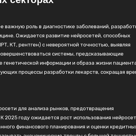
ее важную роль в диагностике заболеваний, разработ
ицине. Ожидается развитие нейросетей, способных
Т, КТ, рентген) с невероятной точностью, выявляя
т совершенствоваться системы, предсказывающие
е генетической информации и образа жизни пациента
ующих процессы разработки лекарств, сокращая вре
росети для анализа рынков, предотвращения
К 2025 году ожидается рост использования нейросет
анного финансового планирования и оценки кредитны
сказывать экономические тренды с большей точность