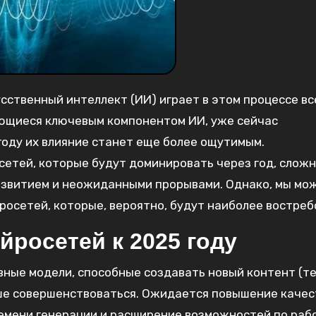
усственный интеллект (ИИ) играет в этом процессе вс
яющиеся ключевым компонентом ИИ, уже сейчас
году их влияние станет еще более ощутимым.
етей, которые будут доминировать через год, сложн
азвитием и неожиданными прорывами. Однако, мы мо
осетей, которые, вероятно, будут наиболее востреб
йросетей к 2025 году
ные модели, способные создавать новый контент (те
ьше совершенствоваться. Ожидается повышение качес
емени генерации и расширение возможностей по раб