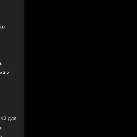
ке
.
мя и
ей для
х
ю,