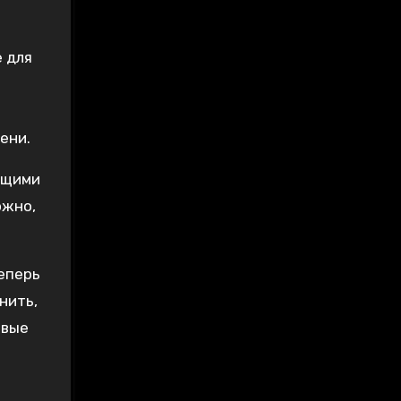
 для
ени.
ющими
ожно,
еперь
нить,
овые