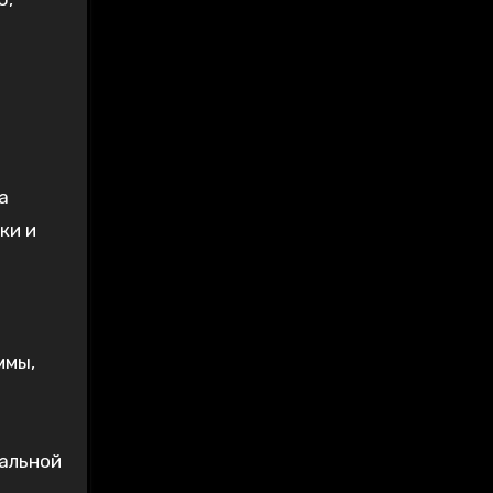
а
ки и
ммы,
альной