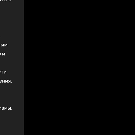
.
ным
 и
сти
ения,
измы,